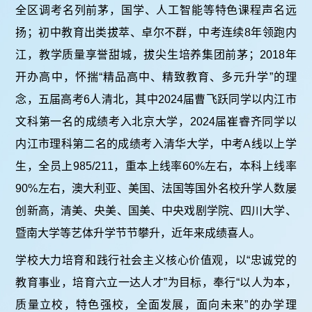
全区调考名列前茅，国学、人工智能等特色课程声名远
扬；初中教育出类拔萃、卓尔不群，中考连续8年领跑内
江，教学质量享誉甜城，拔尖生培养集团前茅；2018年
开办高中，怀揣“精品高中、精致教育、多元升学”的理
念，五届高考6人清北，其中2024届曹飞跃同学以内江市
文科第一名的成绩考入北京大学，2024届崔睿齐同学以
内江市理科第二名的成绩考入清华大学，中考A线以上学
生，全员上985/211，重本上线率60%左右，本科上线率
90%左右，澳大利亚、美国、法国等国外名校升学人数屡
创新高，清美、央美、国美、中央戏剧学院、四川大学、
暨南大学等艺体升学节节攀升，近年来成绩喜人。
学校大力培育和践行社会主义核心价值观，以“忠诚党的
教育事业，培育六立一达人才”为目标，奉行“以人为本，
质量立校，特色强校，全面发展，面向未来”的办学理